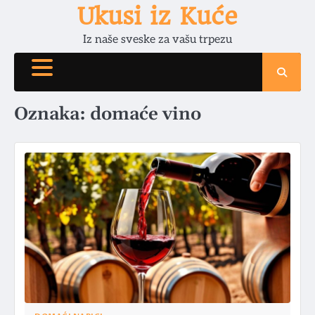
Skip
Ukusi iz Kuće
to
Iz naše sveske za vašu trpezu
content
Oznaka:
domaće vino