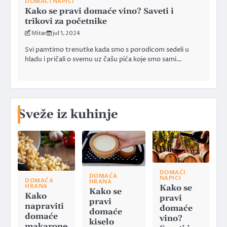
DOMAĆI NAPICI
Kako se pravi domaće vino? Saveti i
trikovi za početnike
Mitar
jul 1, 2024
Svi pamtimo trenutke kada smo s porodicom sedeli u
hladu i pričali o svemu uz čašu pića koje smo sami…
Sveže iz kuhinje
DOMAĆI
DOMAĆA
NAPICI
DOMAĆA
HRANA
HRANA
Kako se
Kako se
Kako
pravi
pravi
napraviti
domaće
domaće
domaće
vino?
kiselo
makarone