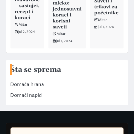
Saveti i
mleko:
– sastojci,
trikovi za
jednostavni
recept i
početnike
koraci i
koraci
Mitar
korisni
Mitar
saveti
jul 1, 2024
jul 2, 2024
Mitar
jul 1, 2024
Šta se sprema
Domaća hrana
Domaći napici