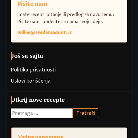
Pišite nam
Imate recept, pitanje ili predlog za novu temu?
Pišite nam i podelite sa nama svoju ideju.
online@svedomacemr.rs
Još sa sajta
Politika privatnosti
Uslovi korišćenja
Otkrij nove recepte
Pretraga
za:
Važna napomena