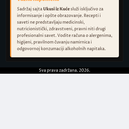
Sadržaj sajta
Ukusi iz Kuće
služi isključivo za
informisanje i opšte obrazovanje. Recepti i
saveti ne predstavljaju medicinski,
nutricionistički, zdravstveni, pravni niti drugi
profesionalni savet. Vodite računa o alergenima,
higijeni, pravilnom čuvanju namirnica i
odgovornoj konzumaciji alkoholnih napitaka.