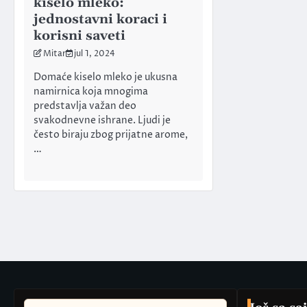
kiselo mleko:
jednostavni koraci i
korisni saveti
Mitar
jul 1, 2024
Domaće kiselo mleko je ukusna
namirnica koja mnogima
predstavlja važan deo
svakodnevne ishrane. Ljudi je
često biraju zbog prijatne arome,
…