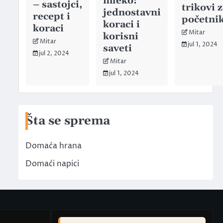
mleko:
– sastojci,
trikovi 
jednostavni
recept i
početni
koraci i
koraci
Mitar
korisni
Mitar
jul 1, 2024
saveti
jul 2, 2024
Mitar
jul 1, 2024
Šta se sprema
Domaća hrana
Domaći napici