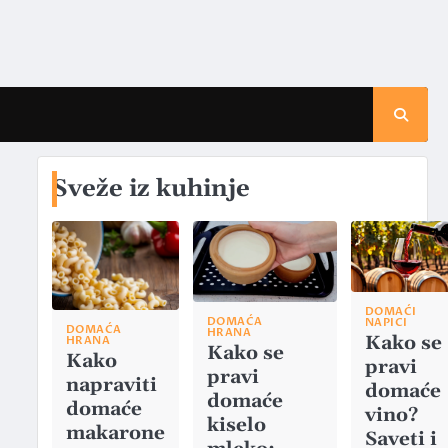
Sveže iz kuhinje
DOMAĆI
DOMAĆA
NAPICI
DOMAĆA
HRANA
Kako se
HRANA
Kako se
Kako
pravi
pravi
napraviti
domaće
domaće
domaće
vino?
kiselo
makarone
Saveti i