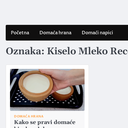
Skip
to
content
Početna
Domaća hrana
Domaći napici
Oznaka:
Kiselo Mleko Rec
DOMAĆA HRANA
Kako se pravi domaće